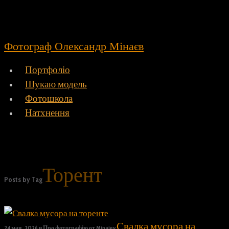
Фотограф Олександр Мінаєв
Портфоліо
Шукаю модель
Фотошкола
Натхнення
Торент
Posts by Tag
Свалка мусора на
24 мая, 2026
в
Про фотографію
от
Minaiev