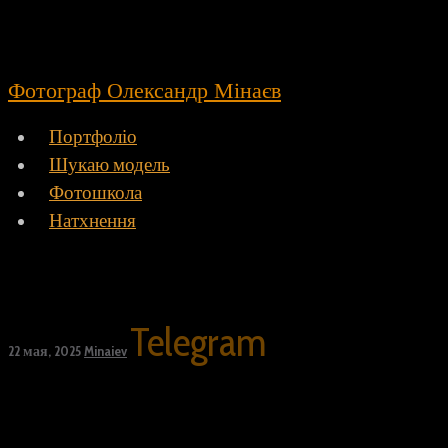
Фотограф Олександр Мінаєв
Портфоліо
Шукаю модель
Фотошкола
Натхнення
Telegram
22 мая, 2025
Minaiev
Top
Back to