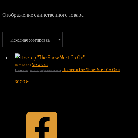
Отображение единственного товара
View Cart
Item Added
Постер «The Show Must Go On»
Плакаты
,
Фотография на холсте
3000
₴
Top
Back to