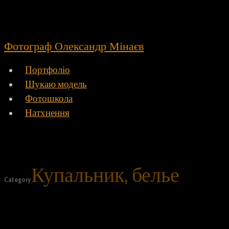
Фотограф Олександр Мінаєв
Портфоліо
Шукаю модель
Фотошкола
Натхнення
Купальник, белье
Category